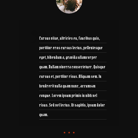
Cursus vitae, ultricies eu, faucibus quis,
porttitor eros cursus lectus, pellentesque
eget, bibendum a, gravida ullamcorper
quam. Nullam viverra consectetuer. Quisque
cursus et, porttitor risus. Aliquam sem. In
hendrerit nulla quam nunc, accumsan
congue. Lorem ipsum primis in nibh vel
risus. Sed vel lectus. Ut sagittis, ipsum dolor
quam.